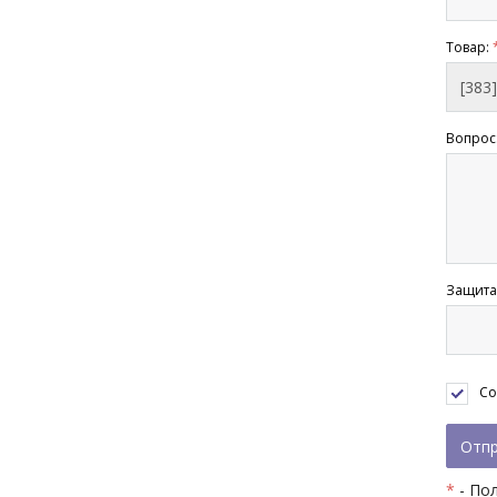
Товар:
Вопрос
Защита
Со
*
- По